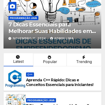
C++
Melhore Suas Habilidades em
C++ com Estas Técnicas
Avançadas de Programação!
NOVEMBRO 11, 2024
ADMIN LIMA
Latest
Popular
Trending
C++
Aprenda C++ Rápido: Dicas e
Conceitos Essenciais para Iniciantes!
PROGRAMAÇÃO JAVA