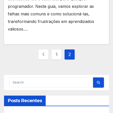
programador. Neste guia, vamos explorar as
falhas mais comuns e como solucioná-las,
transformando frustrações em aprendizados
valiosos.…
Paginação
1
2
de
posts
Posts Recentes