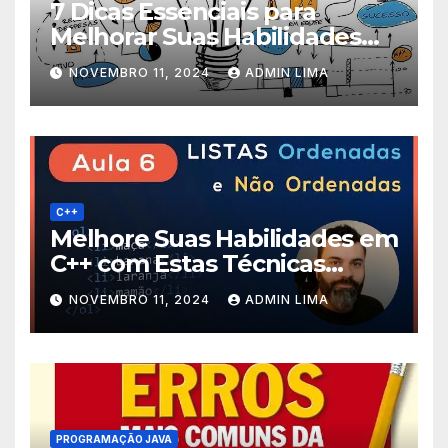
7 Dicas Essenciais para
Melhorar Suas Habilidades
em Programação Java!
NOVEMBRO 11, 2024
ADMIN LIMA
C++
Melhore Suas Habilidades em
C++ com Estas Técnicas
Avançadas de Programação!
NOVEMBRO 11, 2024
ADMIN LIMA
PROGRAMAÇÃO JAVA