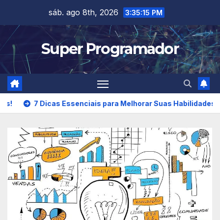
Skip
sáb. ago 8th, 2026
3:35:16 PM
to
content
Super Programador
Dicas Essenciais para Melhorar Suas Habilidades em Programa