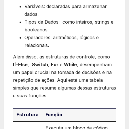
Variáveis: ⁤declaradas⁢ para armazenar
dados.
Tipos ⁤de ‌Dados: ‍ como ​inteiros, strings e
booleanos.
Operadores: aritméticos, lógicos ​e
⁢relacionais.
Além​ disso, ​as estruturas de controle, como
If-Else
, ⁤
Switch
,​
For
e
While
, desempenham
um papel ⁢crucial na‌ tomada ‌de decisões⁤ e na
repetição de ações. Aqui está​ uma tabela⁢
simples que resume algumas dessas estruturas
e suas funções:
Estrutura
Função
Executa ⁤um bloco de código​