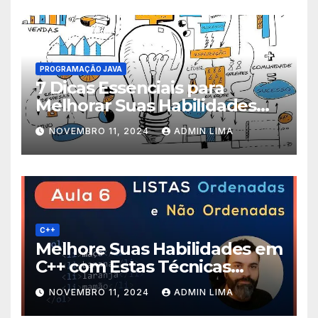
PROGRAMAÇÃO JAVA
7 Dicas Essenciais para
Melhorar Suas Habilidades
em Programação Java!
NOVEMBRO 11, 2024
ADMIN LIMA
C++
Melhore Suas Habilidades em
C++ com Estas Técnicas
Avançadas de Programação!
NOVEMBRO 11, 2024
ADMIN LIMA