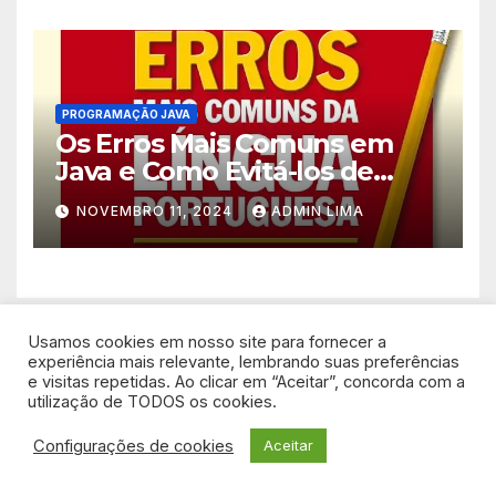
PROGRAMAÇÃO JAVA
Os Erros Mais Comuns em
Java e Como Evitá-los de
Forma Simples!
NOVEMBRO 11, 2024
ADMIN LIMA
Usamos cookies em nosso site para fornecer a
experiência mais relevante, lembrando suas preferências
e visitas repetidas. Ao clicar em “Aceitar”, concorda com a
Super Programador
utilização de TODOS os cookies.
Configurações de cookies
Aceitar