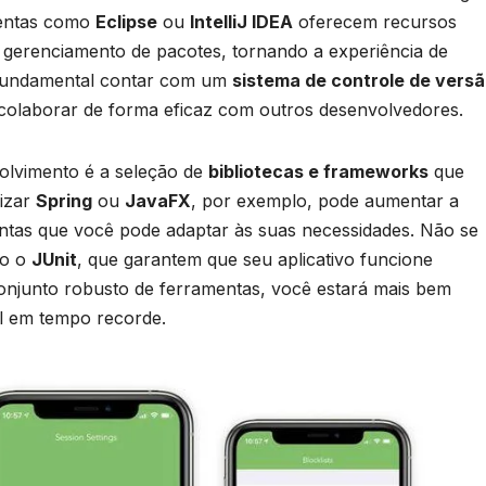
mentas ⁣como
Eclipse
ou
IntelliJ IDEA
oferecem⁢ recursos
gerenciamento de pacotes, tornando a experiência de
 fundamental ⁣contar com um‍
sistema de controle de vers
 e colaborar de forma eficaz com outros desenvolvedores.
olvimento é a​ seleção de
bibliotecas ​e ‍frameworks
que
lizar
Spring
ou
JavaFX
,⁢ por exemplo, pode aumentar a‍
tas que⁢ você pode adaptar às suas necessidades. ⁣Não ‍se⁤
mo o
JUnit
, que garantem‍ que seu⁤ aplicativo funcione
conjunto robusto de ferramentas, você estará mais bem
al em tempo recorde.