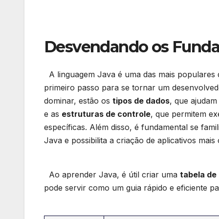
Desvendando os Fundam
⁣ ⁤ A⁤ linguagem Java é‌ uma das mais populare
‍primeiro passo para se tornar um desenvolvedor
dominar, ​estão os
tipos de dados
, que ajudam 
e as⁢
estruturas de controle
,‍ que⁢ permitem e
específicas. Além disso, é ⁣fundamental se famil
Java e possibilita a criação‍ de aplicativos ​mai
⁣ ‍
⁢⁤ ​ Ao​ aprender ⁤Java, é útil criar uma⁣
tabela ⁤d
pode servir como‌ um guia rápido e eficiente p
​ ⁣