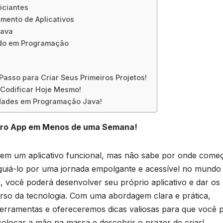
iciantes
imento de Aplicativos
Java
ado‍ em Programação
Passo para Criar Seus Primeiros Projetos!
Codificar Hoje Mesmo!
idades em Programação Java!
iro App ​em Menos de uma Semana!
s em um aplicativo funcional, mas⁣ não sabe por onde começ
 guiá-lo por uma⁤ jornada empolgante e acessível ‌no mundo‌
ocê poderá desenvolver seu‌ próprio aplicativo‌ e dar⁣ os
verso da⁣ tecnologia. Com uma abordagem clara e prática,
 ferramentas e⁤ ofereceremos dicas valiosas para que‍ você 
olocar⁢ a ​mão na massa e descobrir o prazer de criar!