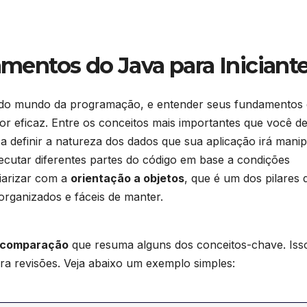
entos do Java para Iniciant
s ⁤do mundo‌ da programação, e entender seus fundamentos é
​ eficaz.​ Entre os conceitos‌ mais importantes que‌ você d
a definir a natureza dos dados que sua aplicação irá ​manip
xecutar diferentes‍ partes do código em⁤ base a condições
iarizar ‍com a
orientação a objetos
, que é​ um dos‍ pilares ​
s organizados ‌e fáceis de manter.
e⁣ comparação
que resuma‌ alguns dos conceitos-chave. Iss
ara ‍revisões. Veja abaixo um exemplo simples: