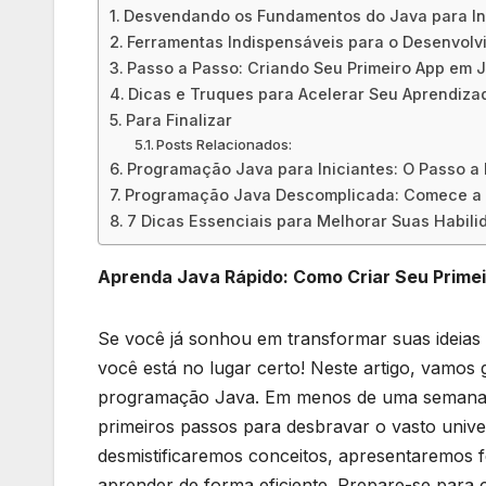
Desvendando os Fundamentos do Java para In
Ferramentas‍ Indispensáveis para o Desenvolv
Passo a‌ Passo: Criando ​Seu Primeiro App em 
Dicas ⁤e Truques para ‍Acelerar Seu Aprendiz
Para ‍Finalizar
Posts Relacionados:
Programação Java para Iniciantes: O Passo a 
Programação Java Descomplicada: Comece a 
7 Dicas Essenciais para Melhorar Suas Habil
Aprenda Java Rápido: Como Criar Seu Prime
Se você já sonhou‍ em transformar suas‌ ideia
você está no lugar certo! Neste‍ artigo, vamos
programação⁢ Java.‍ Em menos de uma semana, v
primeiros ⁤passos para desbravar o ⁤vasto⁤ uni
desmistificaremos​ conceitos,⁤ apresentaremos⁣
aprender de ‌forma eficiente. Prepare-se para c