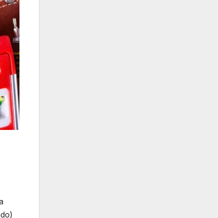
a
ado)