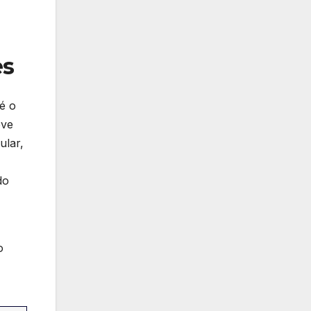
es
‌ o
eve
ular,
do
o